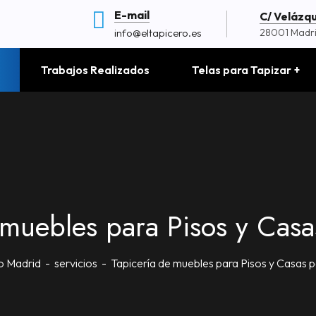
E-mail
C/ Velázque
info@eltapicero.es
28001 Madr
Trabajos Realizados
Telas para Tapizar
 muebles para Pisos y Casas
ro Madrid
servicios
Tapicería de muebles para Pisos y Casas p