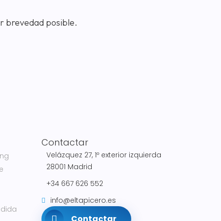
r brevedad posible.
Contactar
Velázquez 27, 1º exterior izquierda
ing
28001 Madrid
e
+34 667 626 552
info@eltapicero.es
edida
Contactar