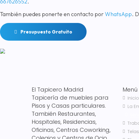
667626552
.
También puedes ponerte en contacto por
WhatsApp
. 
Presupuesto Gratuito
El Tapicero Madrid
Menú
Tapicería de muebles para
Inicio
Pisos y Casas particulares.
La E
También Restaurantes,
Serv
Hospitales, Residencias,
Trab
Oficinas, Centros Coworking,
Telas
Colegios y Centros de Ocio.