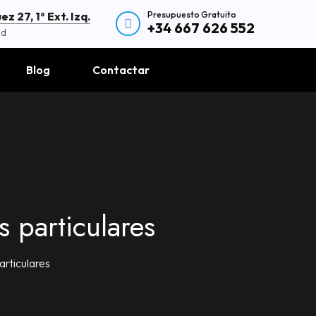
Presupuesto Gratuito
z 27, 1º Ext. Izq.
+34 667 626 552
id
Blog
Contactar
 particulares
articulares