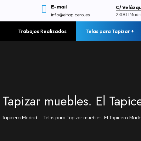
E-mail
C/ Velázque
info@eltapicero.es
28001 Madr
Trabajos Realizados
Telas para Tapizar
a Tapizar muebles. El Tapic
l Tapicero Madrid
Telas para Tapizar muebles. El Tapicero Madr