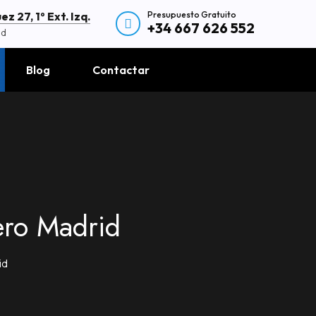
Presupuesto Gratuito
z 27, 1º Ext. Izq.
+34 667 626 552
id
Blog
Contactar
ero Madrid
id