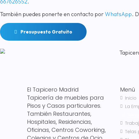
667626552
.
También puedes ponerte en contacto por
WhatsApp
. 
Presupuesto Gratuito
El Tapicero Madrid
Menú
Tapicería de muebles para
Inicio
Pisos y Casas particulares.
La Em
También Restaurantes,
Servi
Hospitales, Residencias,
Traba
Oficinas, Centros Coworking,
Telas 
Colegios y Centros de Ocio.