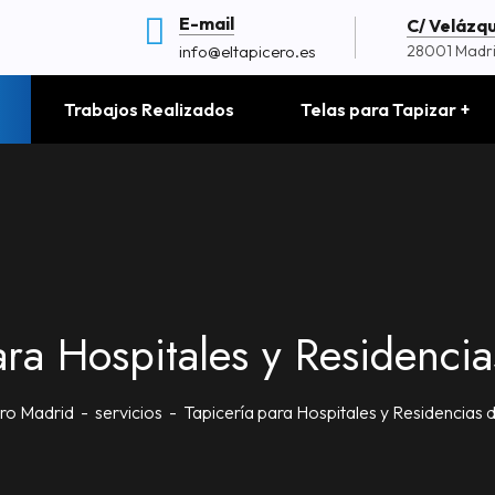
E-mail
C/ Velázque
info@eltapicero.es
28001 Madr
Trabajos Realizados
Telas para Tapizar
ara Hospitales y Residenci
ero Madrid
servicios
Tapicería para Hospitales y Residencias 