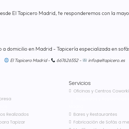
Desde El Tapicero Madrid, te responderemos con la mayo
El Tapicero Madrid -
667626552 -
info@eltapicero.es
Servicios
Oficinas y Centros Cowork
presa
Hospitales y Residencias
cios
Madrid
jos Realizados
Bares y Restaurantes
para Tapizar
Fabricación de Sofás a m