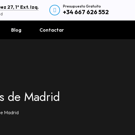
Presupuesto Gratuito
z 27, 1º Ext. Izq.
+34 667 626 552
id
Blog
Contactar
as de Madrid
de Madrid