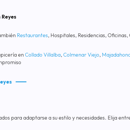
s Reyes
También
Restaurantes
, Hospitales, Residencias, Oficinas
apicería en
Collado Villalba
,
Colmenar Viejo
,
Majadahon
ompromiso
Reyes
s para adaptarse a su estilo y necesidades. Elija entre 