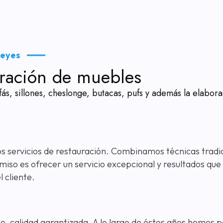
Reyes
auración de muebles
fás, sillones, cheslonge, butacas, pufs y además la elabor
os servicios de restauración. Combinamos técnicas trad
omiso es ofrecer un servicio excepcional y resultados qu
l cliente.
mo, calidad garantizada. A lo largo de éstos años hemos 