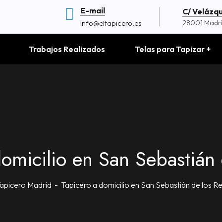
E-mail
C/ Velázque
info@eltapicero.es
28001 Madr
Trabajos Realizados
Telas para Tapizar
domicilio en San Sebastián 
Tapicero Madrid
Tapicero a domicilio en San Sebastián de los R