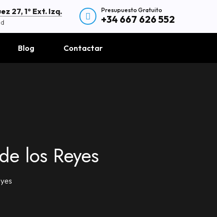
Presupuesto Gratuito
z 27, 1º Ext. Izq.
+34 667 626 552
id
Blog
Contactar
de los Reyes
eyes