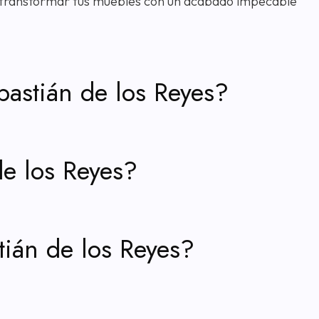
a transformar tus muebles con un acabado impecable
bastián de los Reyes?
de los Reyes?
tián de los Reyes?